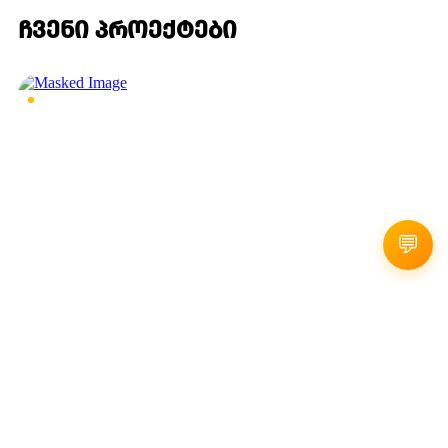
ᲩᲕᲔᲜᲘ ᲞᲠᲝᲔᲥᲢᲔᲑᲘ
COSMO
💬
ACE BARBERSHOP