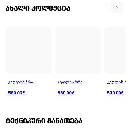
ᲐᲮᲐᲚᲘ ᲙᲝᲚᲔᲥᲪᲘᲐ
ᲙᲔᲓᲚᲘᲡ ᲑᲠᲐ
ᲙᲔᲓᲚᲘᲡ ᲑᲠᲐ
ᲙᲔᲓᲚᲘᲡ ᲑᲠ
580.00₾
530.00₾
530.00₾
ᲢᲔᲥᲜᲘᲙᲣᲠᲘ ᲒᲐᲜᲐᲗᲔᲑᲐ