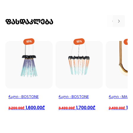
ᲤᲐᲡᲓᲐᲙᲚᲔᲑᲐ
50%
50%
50%
ᲭᲐᲦᲘ - BOSTONE
ᲭᲐᲦᲘ - BOSTONE
ᲭᲐᲦᲘ - MANT
1,600.00₾
1,700.00₾
1,2
3,200.00₾
3,400.00₾
2,400.00₾