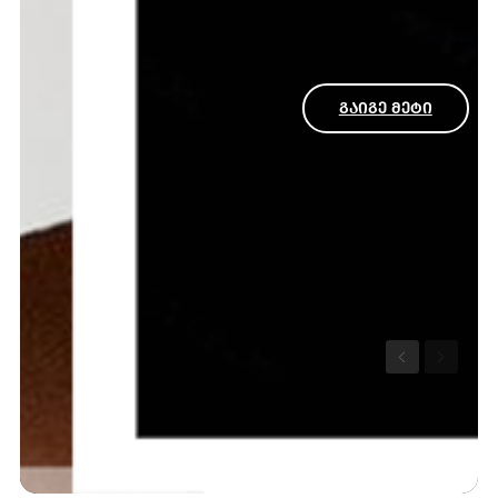
ᲒᲐᲘᲒᲔ ᲛᲔᲢᲘ