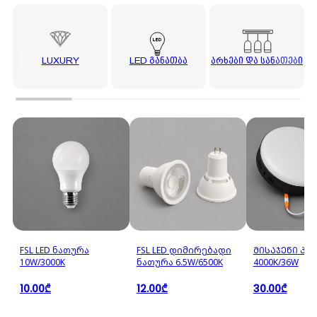
LED
LUXURY
LED ᲒᲐᲜᲐᲗᲑᲐ
ᲐᲠᲮᲔᲑᲘ ᲓᲐ ᲡᲐᲜᲐᲗᲔᲑᲘ
FSL LED ნათურა
FSL LED დიმირებადი
ᲛᲘᲡᲐᲯᲔᲜᲘ ᲞᲐ
10W/3000K
ნათურა 6.5W/6500K
4000K/36W
10.00₾
12.00₾
30.00₾