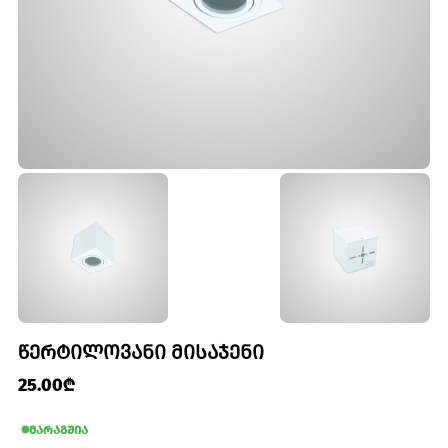
ᲬᲔᲠᲢᲘᲚᲝᲕᲐᲜᲘ ᲛᲘᲡᲐᲯᲔᲜᲘ
25.00₾
მარაგშია