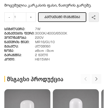
მოცემულია კარკასის ფასი, ნათურის გარეშე.
ᲙᲐᲚᲐᲗᲐᲨᲘ ᲓᲐᲛᲐᲢᲔᲑᲐ
-
+
Სიმძლავრე:
7W
Განათების Ფერი:
3000K/4000/6500K
Ვოლტაჟობა:
220V
Ნათურის Ტიპი:
MR16/GU10
Მასალა:
Ალუმინი
Ზომა:
⌀8cm ↕9cm
Გარანტია:
2 Წელი
Კოდი:
H815WH
ᲛᲡᲒᲐᲕᲡᲘ ᲞᲠᲝᲓᲣᲥᲪᲘᲐ