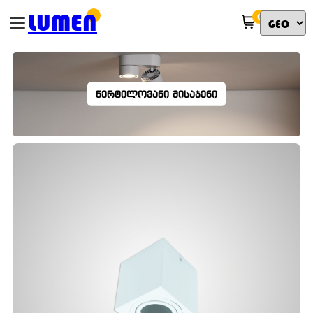
LUMEN
0
ᲬᲔᲠᲢᲘᲚᲝᲕᲐᲜᲘ ᲛᲘᲡᲐᲯᲔᲜᲘ