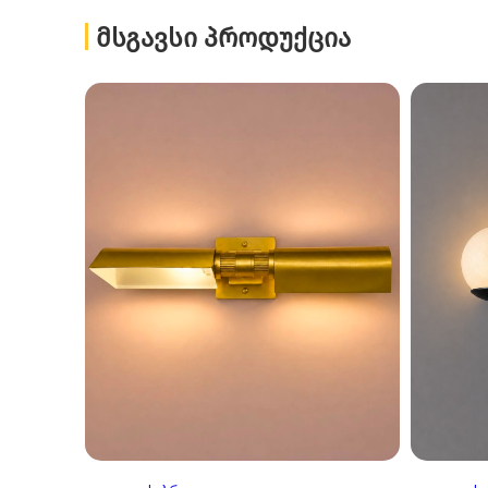
ᲛᲡᲒᲐᲕᲡᲘ ᲞᲠᲝᲓᲣᲥᲪᲘᲐ