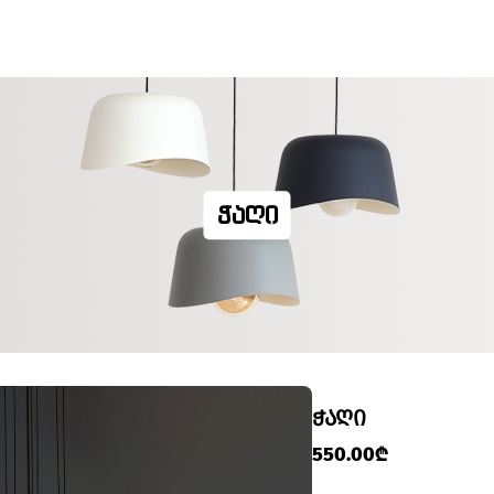
ᲭᲐᲦᲘ
ᲭᲐᲦᲘ
550.00₾