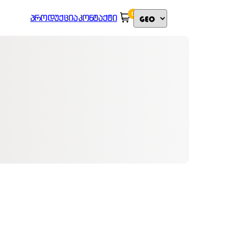
0
ᲞᲠᲝᲓᲣᲥᲪᲘᲐ
ᲙᲝᲜᲢᲐᲥᲢᲘ