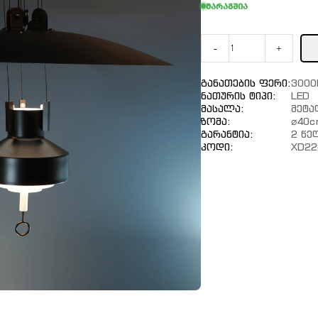
მარაგშია
-
+
Განათების Ფერი:
3000
Ნათურის Ტიპი:
LED
Მასალა:
Მეტ
Ზომა:
⌀40c
Გარანტია:
2 Წე
Კოდი:
XD22