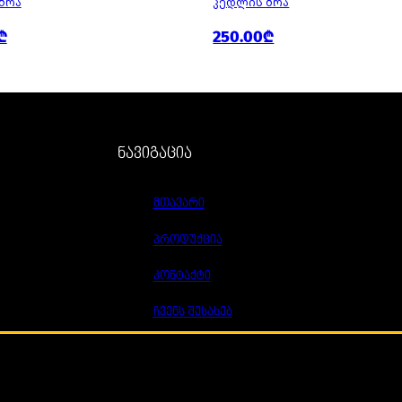
ᲑᲠᲐ
ᲙᲔᲓᲚᲘᲡ ᲑᲠᲐ
₾
250.00₾
ნავიგაცია
მთავარი
პროდუქცია
კონტაქტი
ჩვენს შესახებ