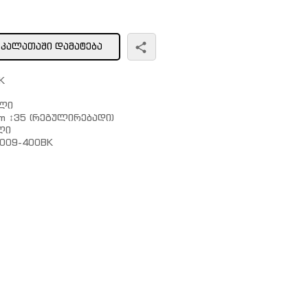
ᲙᲐᲚᲐᲗᲐᲨᲘ ᲓᲐᲛᲐᲢᲔᲑᲐ
K
ალი
m ↕35 (რეგულირებადი)
ლი
009-400BK