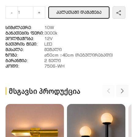
ᲙᲐᲚᲐᲗᲐᲨᲘ ᲓᲐᲛᲐᲢᲔᲑᲐ
-
+
Სიმძლავრე:
10W
Განათების Ფერი:
3000k
Ვოლტაჟობა:
12V
Ნათურის Ტიპი:
LED
Მასალა:
Მეტალი
Ზომა:
⌀50cm ↕40cm (რეგულირებადი)
Გარანტია:
2 Წელი
Კოდი:
7506-WH
ᲛᲡᲒᲐᲕᲡᲘ ᲞᲠᲝᲓᲣᲥᲪᲘᲐ