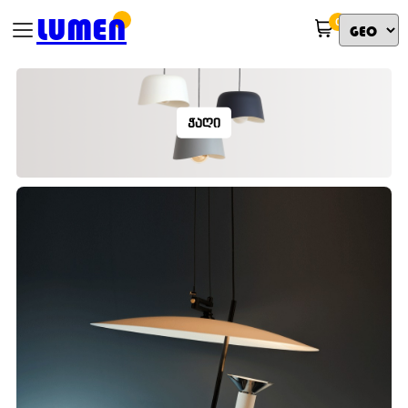
LUMEN
0
ᲭᲐᲦᲘ