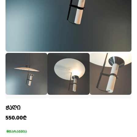
ᲭᲐᲦᲘ
550.00₾
მარაგშია