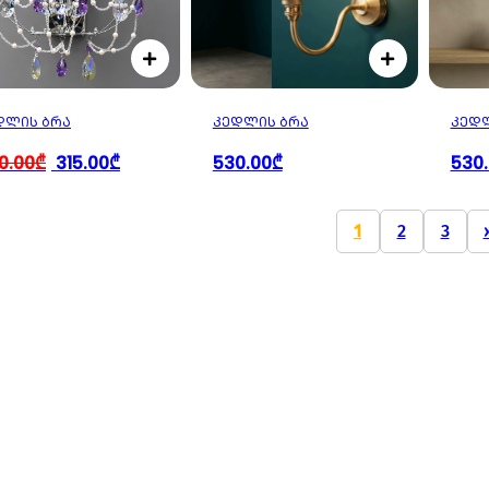
ᲓᲚᲘᲡ ᲑᲠᲐ
ᲙᲔᲓᲚᲘᲡ ᲑᲠᲐ
ᲙᲔᲓᲚ
0.00₾
315.00₾
530.00₾
530
1
2
3