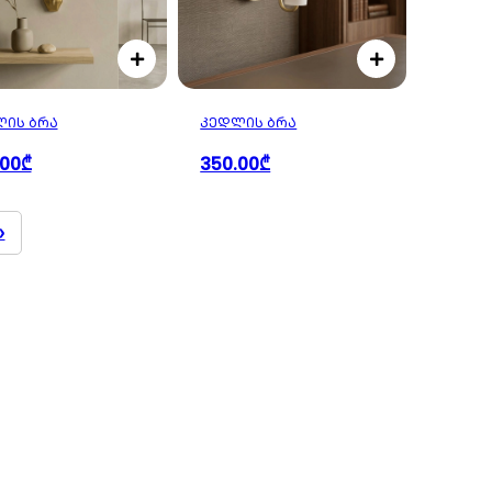
ᲘᲡ ᲑᲠᲐ
ᲙᲔᲓᲚᲘᲡ ᲑᲠᲐ
.00₾
350.00₾
»