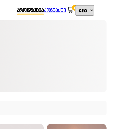
0
ᲞᲠᲝᲓᲣᲥᲪᲘᲐ
ᲙᲝᲜᲢᲐᲥᲢᲘ