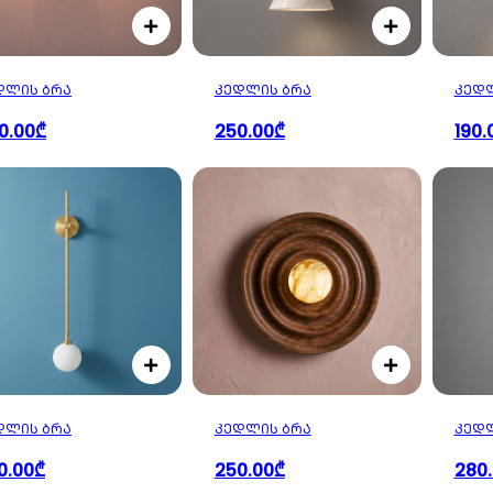
ᲓᲚᲘᲡ ᲑᲠᲐ
ᲙᲔᲓᲚᲘᲡ ᲑᲠᲐ
ᲙᲔᲓᲚ
0.00₾
250.00₾
190.
ᲓᲚᲘᲡ ᲑᲠᲐ
ᲙᲔᲓᲚᲘᲡ ᲑᲠᲐ
ᲙᲔᲓᲚ
0.00₾
250.00₾
280