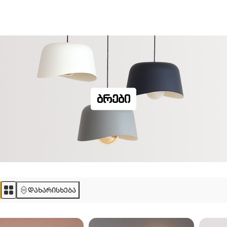
ᲑᲠᲔᲑᲘ
დახარისხება