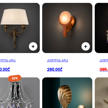
ᲓᲚᲘᲡ ᲑᲠᲐ
ᲙᲔᲓᲚᲘᲡ ᲑᲠᲐ
ᲙᲔᲓᲚ
0.00₾
290.00₾
385
30%