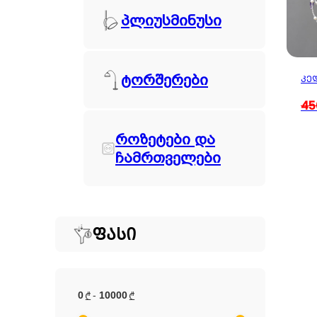
პლიუსმინუსი
ტორშერები
ᲙᲔ
45
როზეტები და
ჩამრთველები
ᲤᲐᲡᲘ
0
-
10000
₾
₾