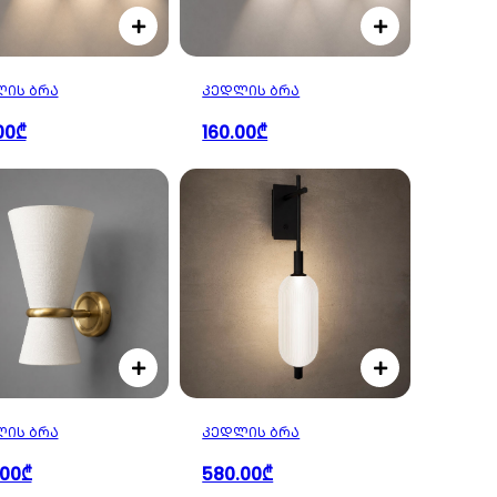
ᲘᲡ ᲑᲠᲐ
ᲙᲔᲓᲚᲘᲡ ᲑᲠᲐ
00₾
160.00₾
ᲘᲡ ᲑᲠᲐ
ᲙᲔᲓᲚᲘᲡ ᲑᲠᲐ
.00₾
580.00₾