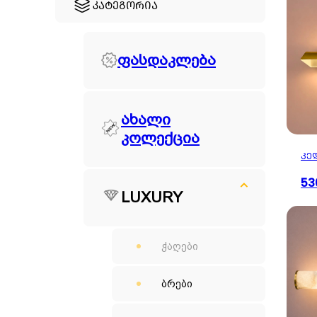
ᲙᲐᲢᲔᲒᲝᲠᲘᲐ
ფასდაკლება
ახალი
კოლექცია
ᲙᲔ
53
LUXURY
ჭაღები
ბრები