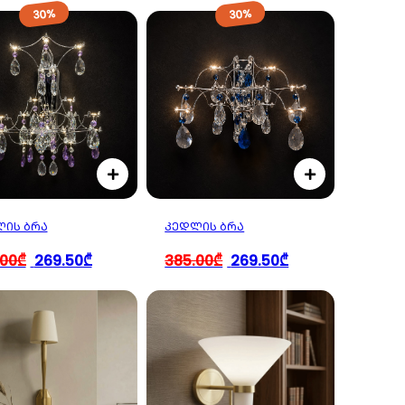
30%
30%
ᲘᲡ ᲑᲠᲐ
ᲙᲔᲓᲚᲘᲡ ᲑᲠᲐ
.00₾
269.50₾
385.00₾
269.50₾