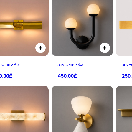
ᲓᲚᲘᲡ ᲑᲠᲐ
ᲙᲔᲓᲚᲘᲡ ᲑᲠᲐ
ᲙᲔᲓᲚ
0.00₾
450.00₾
250