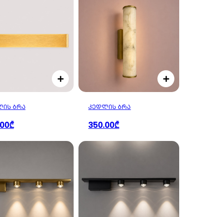
ᲘᲡ ᲑᲠᲐ
ᲙᲔᲓᲚᲘᲡ ᲑᲠᲐ
.00₾
350.00₾