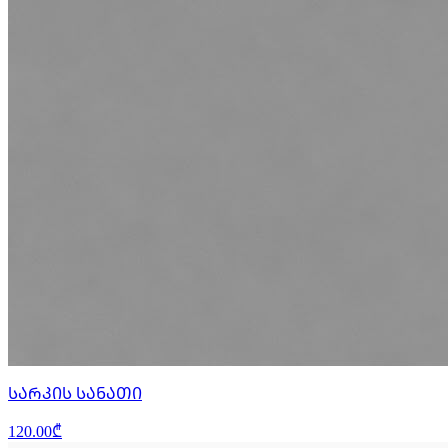
ᲡᲐᲠᲙᲘᲡ ᲡᲐᲜᲐᲗᲘ
120.00₾