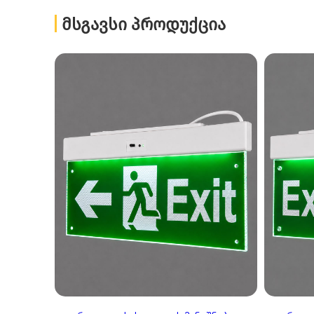
ᲛᲡᲒᲐᲕᲡᲘ ᲞᲠᲝᲓᲣᲥᲪᲘᲐ