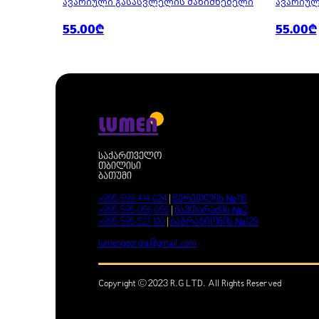
ᲐᲕᲐᲠᲘᲣᲚᲘ ᲒᲐᲡᲐᲡᲕᲚᲔᲚᲘᲡ ᲛᲐᲜᲘᲨᲜᲔᲑᲔᲚᲘ
ᲐᲕᲐᲠᲘᲣᲚ
55.00₾
55.00₾
LUMEN
საქართველო
თბილისი
ბათუმი
+995 599 414 024
|
წერეთლის №116
+995 595 056 656
|
ქავთარაძის №2
+995 595 521 100
|
ბაგრატიონის №129
lumengeorgia@gmail.com
Copyright © 2023 R.G LTD. All Rights Reserved