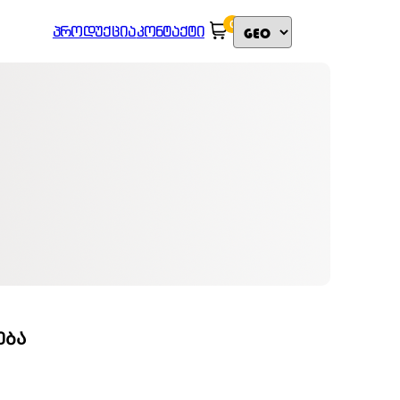
0
ᲞᲠᲝᲓᲣᲥᲪᲘᲐ
ᲙᲝᲜᲢᲐᲥᲢᲘ
ᲔᲑᲐ