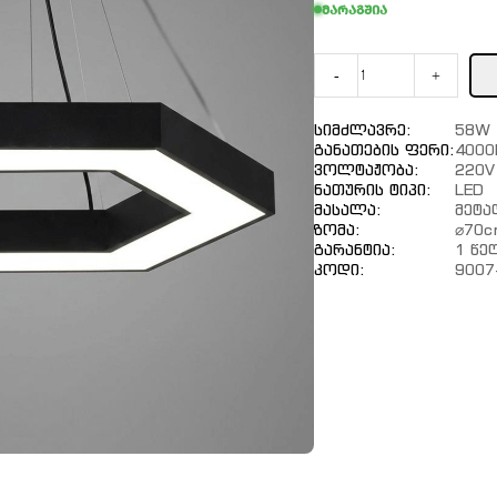
მარაგშია
-
+
Სიმძლავრე:
58W
Განათების Ფერი:
4000
Ვოლტაჟობა:
220V
Ნათურის Ტიპი:
LED
Მასალა:
Მეტ
Ზომა:
⌀70c
Გარანტია:
1 Წე
Კოდი:
9007