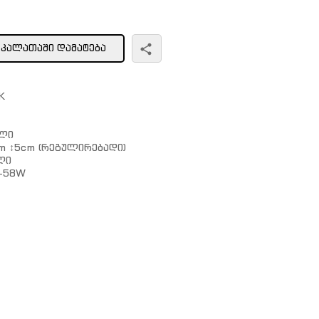
ᲙᲐᲚᲐᲗᲐᲨᲘ ᲓᲐᲛᲐᲢᲔᲑᲐ
K
ალი
m ↕5cm (რეგულირებადი)
ლი
-58W