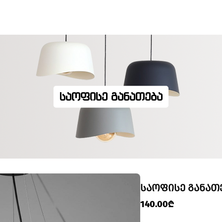
ᲡᲐᲝᲤᲘᲡᲔ ᲒᲐᲜᲐᲗᲔᲑᲐ
ᲡᲐᲝᲤᲘᲡᲔ ᲒᲐᲜᲐᲗ
140.00₾