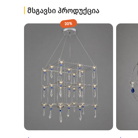
ᲛᲡᲒᲐᲕᲡᲘ ᲞᲠᲝᲓᲣᲥᲪᲘᲐ
20%