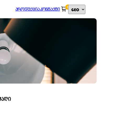
0
ᲞᲠᲝᲓᲣᲥᲪᲘᲐ
ᲙᲝᲜᲢᲐᲥᲢᲘ
ᲭᲐᲦᲘ