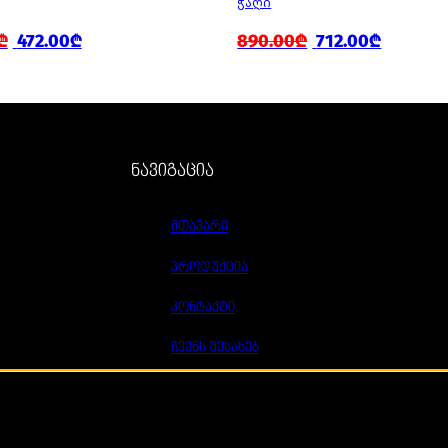
ᲭᲐᲦᲘ
₾
472.00₾
890.00₾
712.00₾
ნავიგაცია
მთავარი
პროდუქცია
კონტაქტი
ჩვენს შესახებ