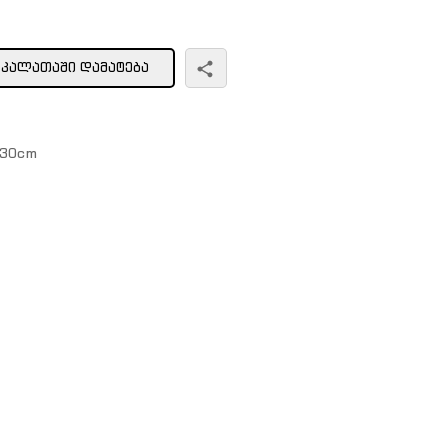
ᲙᲐᲚᲐᲗᲐᲨᲘ ᲓᲐᲛᲐᲢᲔᲑᲐ
↕30cm