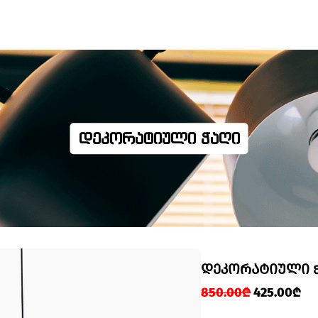
ᲓᲔᲙᲝᲠᲐᲢᲘᲣᲚᲘ ᲭᲐᲦᲘ
ᲓᲔᲙᲝᲠᲐᲢᲘᲣᲚᲘ 
850.00₾
425.00₾