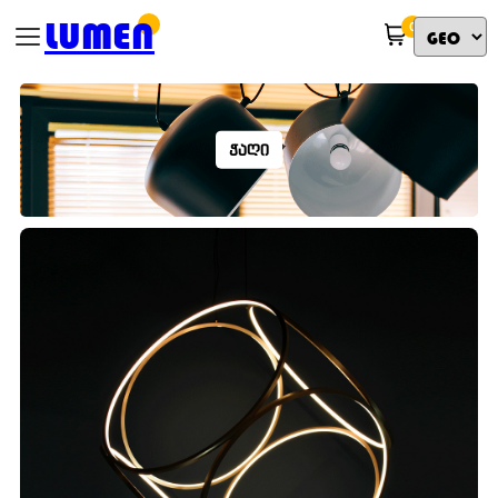
LUMEN
0
ᲭᲐᲦᲘ