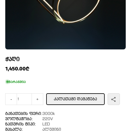
ᲭᲐᲦᲘ
1,450.00₾
მარაგშია
ᲙᲐᲚᲐᲗᲐᲨᲘ ᲓᲐᲛᲐᲢᲔᲑᲐ
-
+
Განათების Ფერი:
3000k
Ვოლტაჟობა:
220V
Ნათურის Ტიპი:
LED
Მასალა:
Ალუმინი