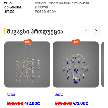
Ზომა:
⌀58cm ↕85cm (რეგულირებადი)
Გარანტია:
2 Წელი
Კოდი:
P0629-600A
ᲛᲡᲒᲐᲕᲡᲘ ᲞᲠᲝᲓᲣᲥᲪᲘᲐ
20%
20%
ᲭᲐᲦᲘ
ᲭᲐᲦᲘ
ᲭᲐ
590.00₾
472.00₾
590.00₾
472.00₾
8