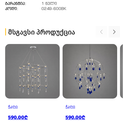
Გარანტია:
1 Წელი
Კოდი:
0249-600BK
ᲛᲡᲒᲐᲕᲡᲘ ᲞᲠᲝᲓᲣᲥᲪᲘᲐ
ᲭᲐᲦᲘ
ᲭᲐᲦᲘ
ᲭᲐ
590.00₾
590.00₾
8