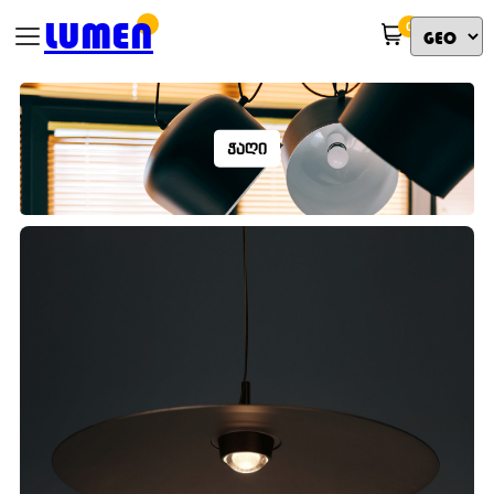
LUMEN
0
ᲭᲐᲦᲘ