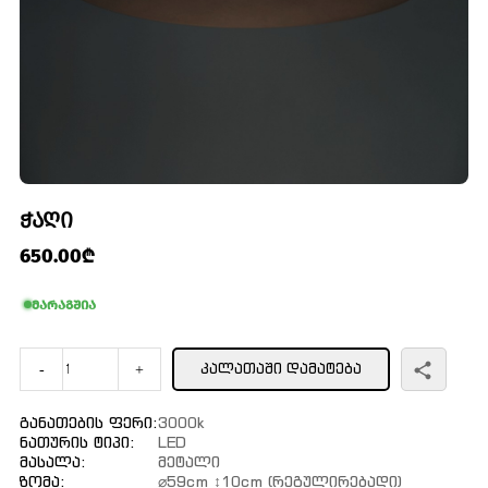
ᲭᲐᲦᲘ
650.00₾
მარაგშია
ᲙᲐᲚᲐᲗᲐᲨᲘ ᲓᲐᲛᲐᲢᲔᲑᲐ
-
+
Განათების Ფერი:
3000k
Ნათურის Ტიპი:
LED
Მასალა:
Მეტალი
Ზომა:
⌀59cm ↕10cm (რეგულირებადი)