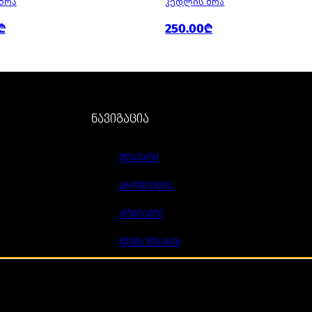
ᲑᲠᲐ
ᲙᲔᲓᲚᲘᲡ ᲑᲠᲐ
₾
250.00₾
ნავიგაცია
მთავარი
პროდუქცია
კონტაქტი
ჩვენს შესახებ