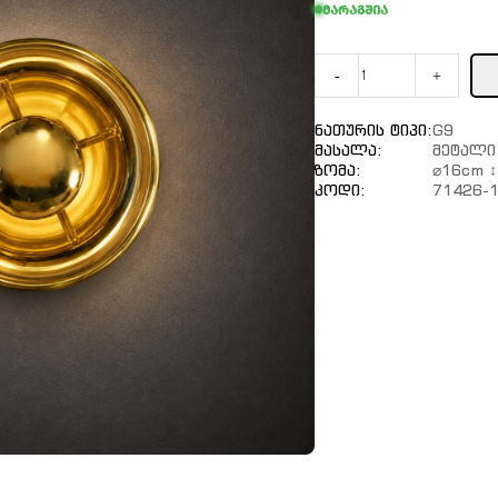
მარაგშია
-
+
Ნათურის Ტიპი:
G9
Მასალა:
Მეტალი
Ზომა:
⌀16cm 
Კოდი:
71426-1