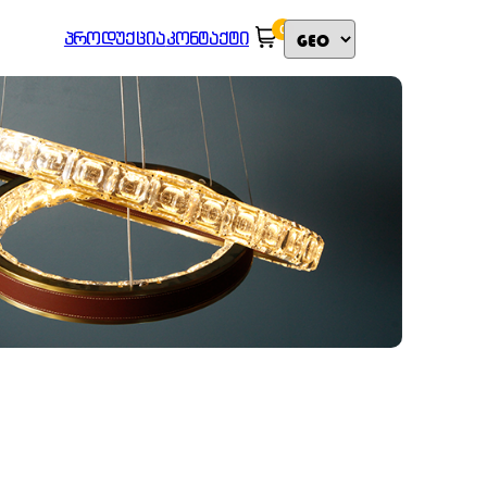
0
ᲞᲠᲝᲓᲣᲥᲪᲘᲐ
ᲙᲝᲜᲢᲐᲥᲢᲘ