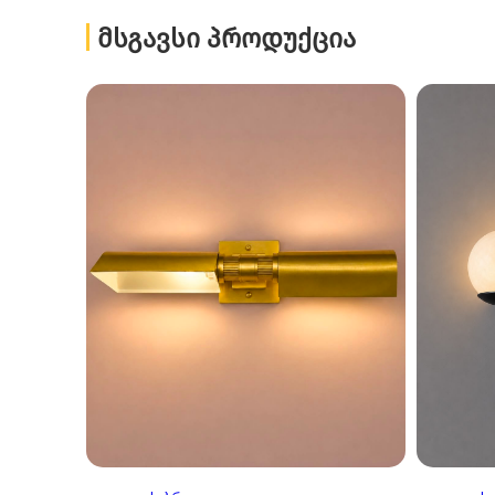
ᲛᲡᲒᲐᲕᲡᲘ ᲞᲠᲝᲓᲣᲥᲪᲘᲐ