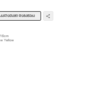
ᲙᲐᲚᲐᲗᲐᲨᲘ ᲓᲐᲛᲐᲢᲔᲑᲐ
↕16cm
w Yellow