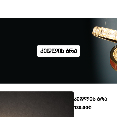
ᲙᲔᲓᲚᲘᲡ ᲑᲠᲐ
ᲙᲔᲓᲚᲘᲡ ᲑᲠᲐ
130.00₾